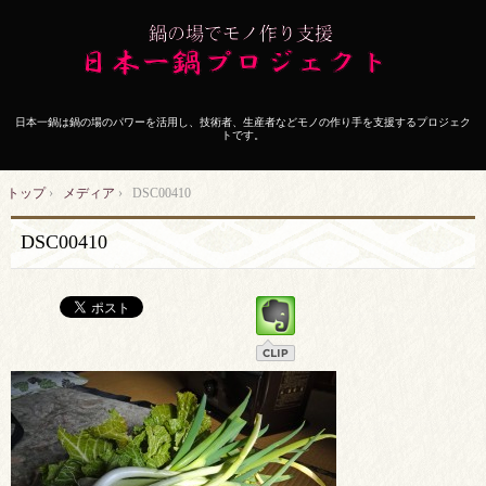
日本一鍋は鍋の場のパワーを活用し、技術者、生産者などモノの作り手を支援するプロジェク
トです。
トップ
›
メディア
›
DSC00410
DSC00410