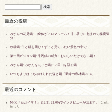
最近の投稿
みかんの花見鍋: 山全体がアロマルーム！甘い香りに包まれて秘境気
分！
牧場鍋: 牛と鍋を囲む！ずっと見ていたい景色の中で！
第一回ビジョン鍋: 牛乳鍋の威力！おいしいだけでない鍋！
みかん鍋: みかんを丸ごと鍋に？里山を語る鍋
いつもよりはっちゃけられた森と鍋「新緑の森林鍋2014」
最近のコメント
NHK 「ただイマ！」 (12/21 22:00)でインタビューが出ます。
に adm
in より