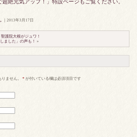
で超絶元気アップ！」特設ページもご覧ください。
ん
｜2013年3月17日
！聖護院大根がジュワ！
きりしました」の声も！
»
ありません。
*
が付いている欄は必須項目です