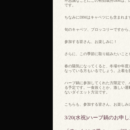
不思議なことにこの有効成分DIMは
です。
ちなみにDIMはキャベツにも含まれま
旬のキャベツ、ブロッコリーですから
参加する皆さん、お楽しみに！
さらに、この季節に取り組みたいこと
春の陽気になってくると、冬場や年度
なっている方もいるでしょう。上着を
ハーブ鍋に参加してくれた方限定で、
る予定です。一食抜くとか、激しい運
ないダイエット方法です。
こちらも、参加する皆さん、お楽しみ
3/20(水祝)ハーブ鍋のお