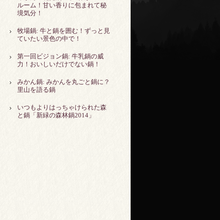
ルーム！甘い香りに包まれて秘
境気分！
牧場鍋: 牛と鍋を囲む！ずっと見
ていたい景色の中で！
第一回ビジョン鍋: 牛乳鍋の威
力！おいしいだけでない鍋！
みかん鍋: みかんを丸ごと鍋に？
里山を語る鍋
いつもよりはっちゃけられた森
と鍋「新緑の森林鍋2014」