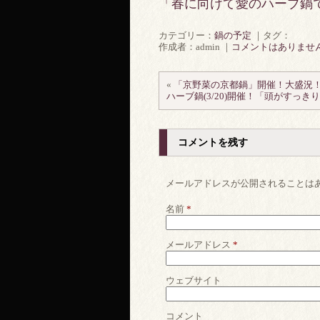
「春に向けて愛のハーブ鍋
カテゴリー：
鍋の予定
｜タグ：
作成者：admin ｜
コメントはありませ
«
「京野菜の京都鍋」開催！大盛況
ハーブ鍋(3/20)開催！「頭がすっ
コメントを残す
メールアドレスが公開されることは
名前
*
メールアドレス
*
ウェブサイト
コメント